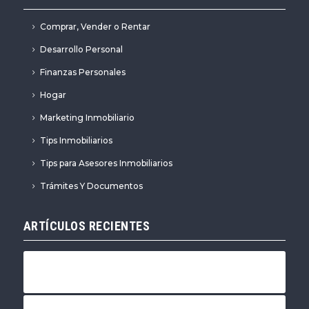
Comprar, Vender o Rentar
Desarrollo Personal
Finanzas Personales
Hogar
Marketing Inmobiliario
Tips Inmobiliarios
Tips para Asesores Inmobiliarios
Trámites Y Documentos
ARTÍCULOS RECIENTES
4 cambios que debes hacer en tu casa para
recibir a la primavera
3 consejos para cuidar el agua en el hogar