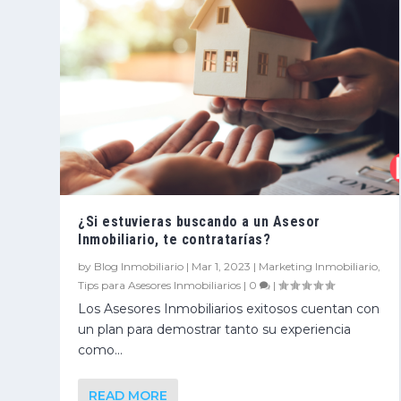
¿Si estuvieras buscando a un Asesor
Inmobiliario, te contratarías?
by
Blog Inmobiliario
|
Mar 1, 2023
|
Marketing Inmobiliario
,
Tips para Asesores Inmobiliarios
|
0
|
Los Asesores Inmobiliarios exitosos cuentan con
un plan para demostrar tanto su experiencia
como...
READ MORE