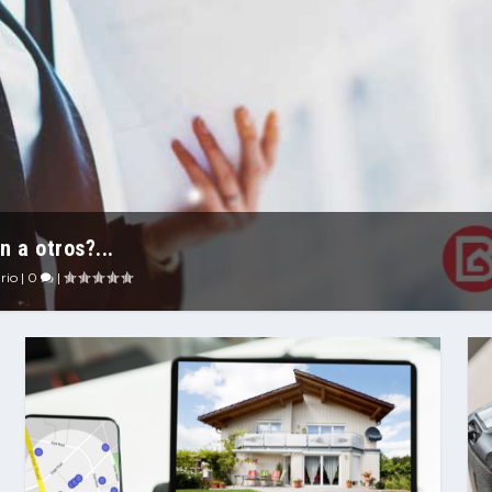
 a otros?...
rio
|
0
|