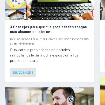
3 Consejos para que tus propiedades tengan
más alcance en internet
by
Blog Inmobiliario
|
Mar 1, 2023
|
Marketing Inmobiliario
|
0
|
Publicar tus propiedades en portales
inmobiliarios le da mucha exposición a tus
propiedades, sin...
an más alc...
g
erior d...
tus clien...
l marketing...
READ MORE
rio
rio
rio
rio
rio
|
,
|
|
|
Tips para Asesores Inmobiliarios
0
0
0
0
|
|
|
|
|
0
|