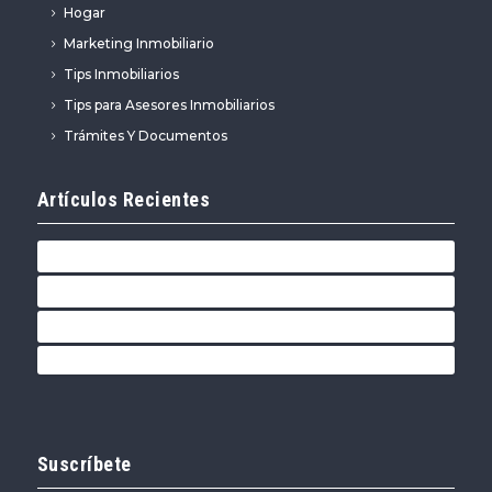
Hogar
Marketing Inmobiliario
Tips Inmobiliarios
Tips para Asesores Inmobiliarios
Trámites Y Documentos
Artículos Recientes
¿Debo rentar o vender mi casa?
Tips para vender tu casa por primera vez
Decide tus “Pro’s y Contras” para tu nueva casa
Pasos para Organizar tu casa antes de Venderla
Suscríbete